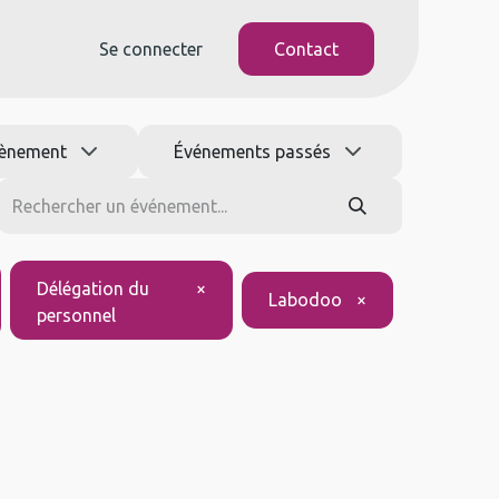
Se connecter
Contact
ènement
Événements passés
Délégation du
×
Labodoo
×
personnel