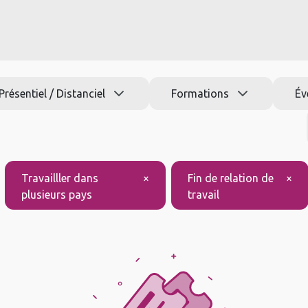
s
Nos formations
Jobs
Actu
Aide
Présentiel / Distanciel
Formations
Év
Travailller dans
×
Fin de relation de
×
plusieurs pays
travail