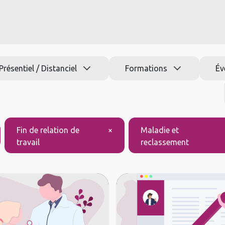
s formations
Jobs
Actu
Aide
Présentiel / Distanciel
Formations
Év
Fin de relation de
×
Maladie et
travail
reclassement