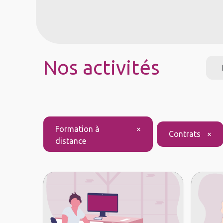
À propos
Services
No
Nos activités
Formation à
×
Contrats
×
distance