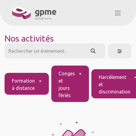
Nos activités
Conges
×
Harcèlement
Formation
×
et
et
à distance
jours
discrimination
fériés