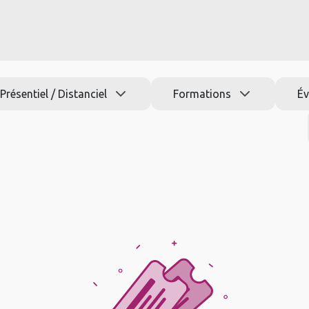
s
Nos formations
Jobs
Actu
Aide
Présentiel / Distanciel
Formations
É