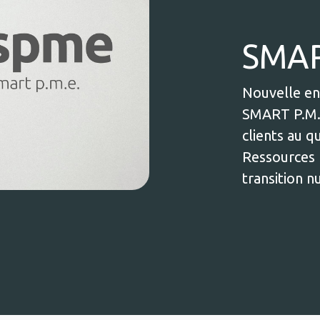
SMAR
Nouvelle en
SMART P.M.E
clients au q
Ressources 
transition 