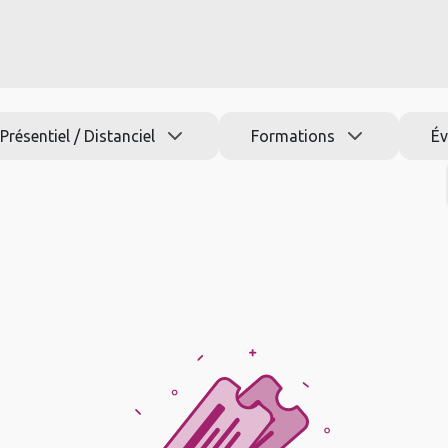
s formations
Jobs
Actu
Aide
Présentiel / Distanciel
Formations
É