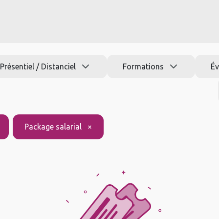
s
Nos formations
Jobs
Actu
Aide
Présentiel / Distanciel
Formations
É
Package salarial
×