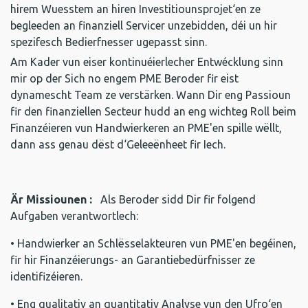
hirem Wuesstem an hiren Investitiounsprojet‘en ze
begleeden an finanziell Servicer unzebidden, déi un hir
spezifesch Bedierfnesser ugepasst sinn.
Am Kader vun eiser kontinuéierlecher Entwécklung sinn
mir op der Sich no engem PME Beroder fir eist
dynamescht Team ze verstärken. Wann Dir eng Passioun
fir den finanziellen Secteur hudd an eng wichteg Roll beim
Finanzéieren vun Handwierkeren an PME'en spille wëllt,
dann ass genau dëst d‘Geleeënheet fir Iech.
Är Missiounen :
Als Beroder sidd Dir fir folgend
Aufgaben verantwortlech:
• Handwierker an Schlësselakteuren vun PME'en begéinen,
fir hir Finanzéierungs- an Garantiebedürfnisser ze
identifizéieren.
• Eng qualitativ an quantitativ Analyse vun den Ufro‘en