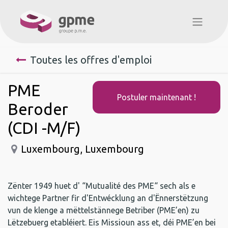
Toutes les offres d'emploi
PME
Postuler maintenant !
Beroder
(CDI -M/F)
Luxembourg
,
Luxembourg
Zënter 1949 huet d' “Mutualité des PME“ sech als e
wichtege Partner fir d'Entwécklung an d'Ënnerstëtzung
vun de klenge a mëttelstännege Betriber (PME’en) zu
Lëtzebuerg etabléiert. Eis Missioun ass et, déi PME’en bei