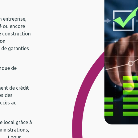
n entreprise,
é ou encore
de construction
ion
r de garanties
anque de
ent de crédit
ès des
accès au
e local grâce à
ministrations,
s, …) pour