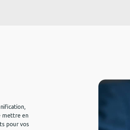
s
Nos formations
Jobs
Actu
Aide
ification,
e mettre en
ts pour vos