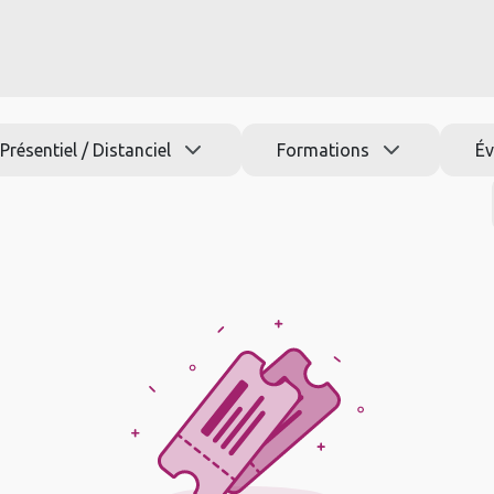
s
Nos formations
Jobs
Actu
Aide
Présentiel / Distanciel
Formations
É